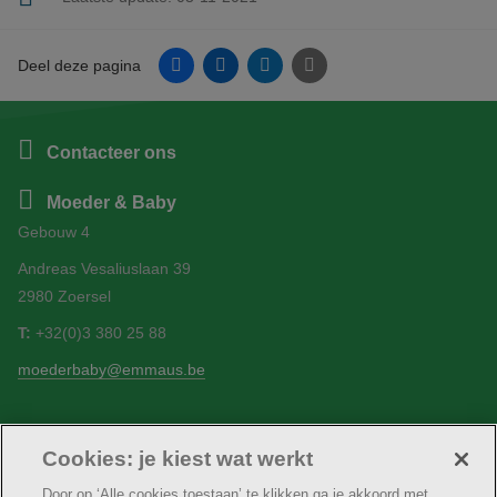
Facebook
Linkedin
Twitter
E-mail
Deel deze pagina
Contacteer ons
Moeder & Baby
Gebouw 4
Andreas Vesaliuslaan 39
2980 Zoersel
T:
+32(0)3 380 25 88
moederbaby@emmaus.be
Cookies: je kiest wat werkt
Volg ons
Facebook
Door op ‘Alle cookies toestaan’ te klikken ga je akkoord met