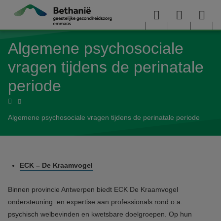
Overslaan en naar de inhoud gaan
Menu
User
Sea
Algemene psychosociale
menu
me
vragen tijdens de perinatale
periode
Home
Algemene psychosociale vragen tijdens de perinatale periode
ECK – De Kraamvogel
Binnen provincie Antwerpen biedt ECK De Kraamvogel
ondersteuning en expertise aan professionals rond o.a.
psychisch welbevinden en kwetsbare doelgroepen. Op hun