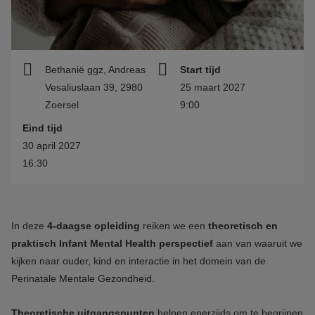
Bethanië ggz, Andreas
Start tijd
Vesaliuslaan 39, 2980
25 maart 2027
Zoersel
9:00
Eind tijd
30 april 2027
16:30
In deze
4-daagse opleiding
reiken we een
theoretisch en
praktisch Infant Mental Health perspectief
aan van waaruit we
kijken naar ouder, kind en interactie in het domein van de
Perinatale Mentale Gezondheid.
Theoretische uitgangspunten
helpen enerzijds om te begrijpen