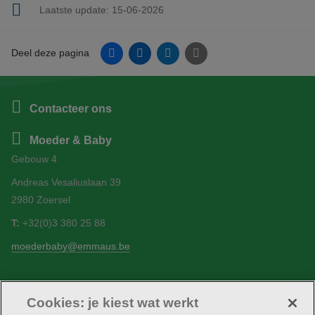
Laatste update:
15-06-2026
Facebook
Linkedin
Twitter
E-mail
Deel deze pagina
Contacteer ons
Moeder & Baby
Gebouw 4
Andreas Vesaliuslaan 39
2980 Zoersel
T:
+32(0)3 380 25 88
moederbaby@emmaus.be
Cookies: je kiest wat werkt
Volg ons
Facebook