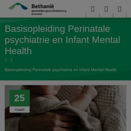
Overslaan en naar de inhoud gaan
Menu
User
Sea
Basisopleiding Perinatale
menu
me
psychiatrie en Infant Mental
Health
Home
Basisopleiding Perinatale psychiatrie en Infant Mental Health
25
maart
2027