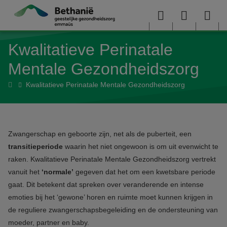
Overslaan en naar de inhoud gaan
Menu
User
Sea
Kwalitatieve Perinatale
menu
me
Mentale Gezondheidszorg
Home
Kwalitatieve Perinatale Mentale Gezondheidszorg
Zwangerschap en geboorte zijn, net als de puberteit, een
transitieperiode
waarin het niet ongewoon is om uit evenwicht te
raken. Kwalitatieve Perinatale Mentale Gezondheidszorg vertrekt
vanuit
het
‘normale’
gegeven dat het om een kwetsbare periode
gaat. Dit betekent dat spreken over veranderende en intense
emoties bij het ‘gewone’ horen en ruimte moet kunnen krijgen in
de reguliere zwangerschapsbegeleiding en de ondersteuning van
moeder, partner en baby.