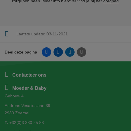
zorglijnen heen. Meer info hierover vind je bij het
Zorgpad
.
Laatste update:
03-11-2021
Facebook
Linkedin
Twitter
E-mail
Deel deze pagina
Contacteer ons
Moeder & Baby
Gebouw 4
Andreas Vesaliuslaan 39
2980 Zoersel
T:
+32(0)3 380 25 88