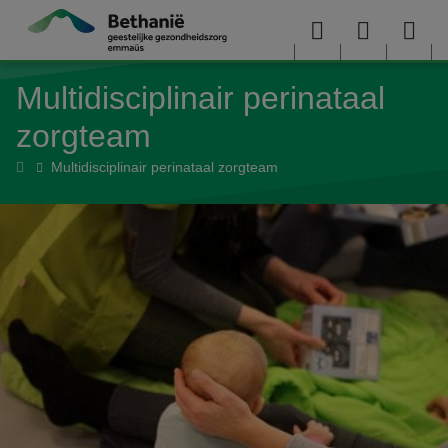
Overslaan en naar de inhoud gaan
Menu
User
Sea
Multidisciplinair perinataal
menu
me
zorgteam
Home
Multidisciplinair perinataal zorgteam