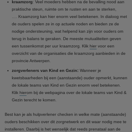
kraamzorg
:
Veel moeders hebben na de bevalling nood aan
praktische steun, ruimte om te rusten en aan te sterken,
….
Kraamzorg
kan hier enorm veel betekenen. In dialoog met
de ouders spelen ze in op actuele noden en bieden ze de
nodige ondersteuning, wat helpend kan zijn voor ouders om
terug in balans te geraken. De meeste mutualiteiten geven
een tussenkomst per uur kraamzorg. Klik
hier
voor een
overzicht van de organisaties die kraamzorg aanbieden in de
provincie Antwerpen.
zorgverleners van Kind en Gezin:
Wanneer je
kwetsbaarheden bij een (aanstaande) ouder opmerkt, kunnen
de lokale teams van Kind en Gezin enorm veel betekenen.
Klik
hier
om bij de webpagina over de lokale teams van Kind &
Gezin terecht te komen.
Best kan je als hulpverlener checken in welke mate (aanstaande)
ouders beschikken over dit zorgnetwerk en dit waar nodig mee te
installeren. Daarbij is het wenselijk dat reeds prenataal aan de