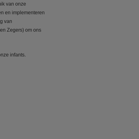
uik van onze
gen en implementeren
ng van
ien Zegers)
om ons
nze infants.