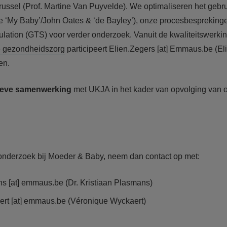
Brussel (Prof. Martine Van Puyvelde). We optimaliseren het gebr
de ‘My Baby’/John Oates & ‘de Bayley’), onze procesbesprekin
ulation (GTS) voor verder onderzoek. Vanuit de kwaliteitswerki
e gezondheidszorg
participeert
Elien.Zegers
[at]
Emmaus.be
(El
en.
ieve samenwerking
met UKJA in het kader van opvolging van o
onderzoek bij Moeder & Baby, neem dan contact op met:
ns
[at]
emmaus.be
(Dr. Kristiaan Plasmans)
ert
[at]
emmaus.be
(Véronique Wyckaert)