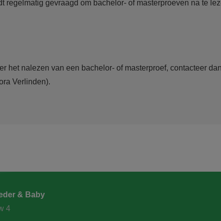
 regelmatig gevraagd om bachelor- of masterproeven na te lez
er het nalezen van een bachelor- of masterproef, contacteer da
ora Verlinden)
.
der & Baby
w 4