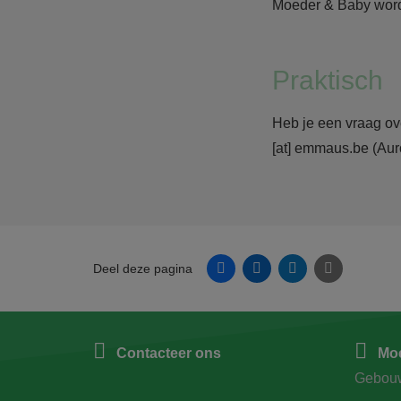
Moeder & Baby wordt
Praktisch
Heb je een vraag ov
[at]
emmaus.be
(Aur
Facebook
Linkedin
Twitter
E-mail
Deel deze pagina
Contacteer ons
Moe
Gebou