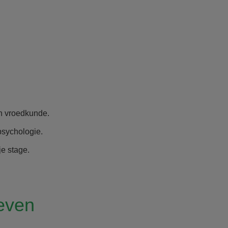
n vroedkunde.
 psychologie.
je stage.
even