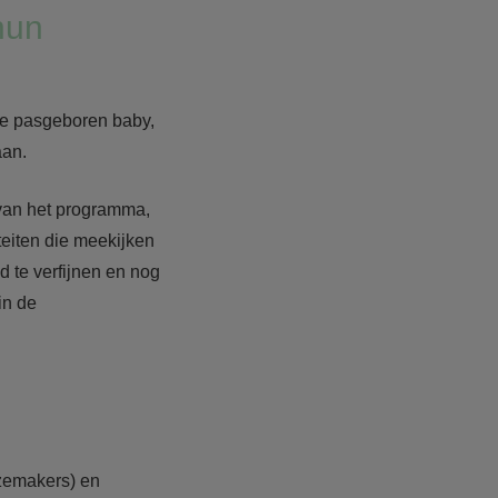
hun
 de pasgeboren baby,
aan.
n van het programma,
eiten die meekijken
 te verfijnen en nog
in de
azemakers) en