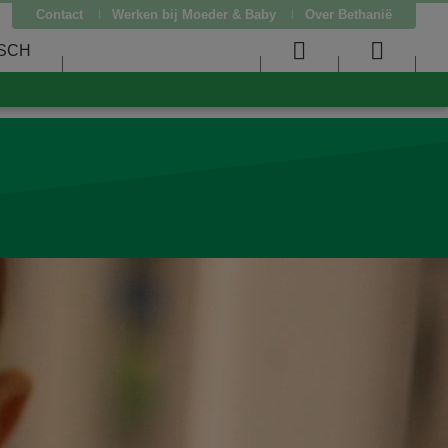
Contact
Werken bij Moeder & Baby
Over Bethanië
SCH
User
Searc
menu
menu