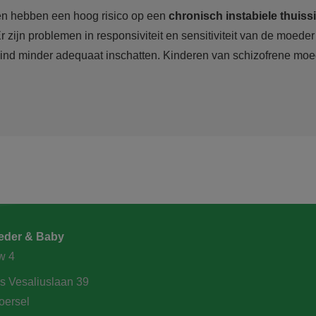
en hebben een hoog risico op een
chronisch instabiele thuiss
Er zijn problemen in responsiviteit en sensitiviteit van de moed
ind minder adequaat inschatten. Kinderen van schizofrene moe
der & Baby
w 4
s Vesaliuslaan 39
oersel