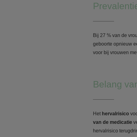
Prevalenti
Bij 27 % van de vro
geboorte opnieuw 
voor bij vrouwen met
Belang va
Het
hervalrisico
vo
van de medicatie
v
hervalrisico terugdr