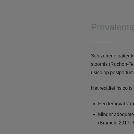
Prevalenti
Schizofrene patiën
stoornis (Rochon-Te
risico op postpartu
Het recidief risico 
Een terugval va
Minder adequate
(Brameld 2017; T