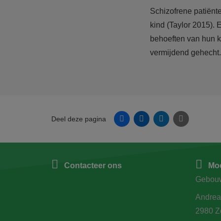
Schizofrene patiënt
kind (Taylor 2015). 
behoeften van hun k
vermijdend gehecht.
Facebook
Linkedin
Twitter
E-mail
Deel deze pagina
Contacteer ons
Moe
Gebou
Andrea
2980 Z