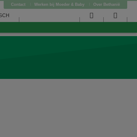
Contact
Werken bij Moeder & Baby
Over Bethanië
SCH
User
Searc
menu
menu