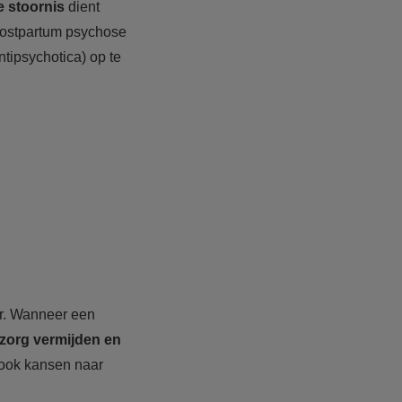
e stoornis
dient
 postpartum psychose
ntipsychotica) op te
ar. Wanneer een
zorg vermijden en
 ook kansen naar