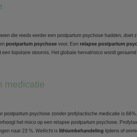
e
uwen die reeds eerder een postpartum psychose hadden, doet z
een
postpartum psychose
voor. Een
relapse postpartum psy
 een bipolaire stoornis. Het globale hervalrisico wordt geraamd
n medicatie
or postpartum psychose zonder profylactische medicatie is 66%
erhoogt het risico op een relapse postpartum psychose. Profyla
ingen naar 23 %. Wellicht is
lithiumbehandeling
tijdens of onmi