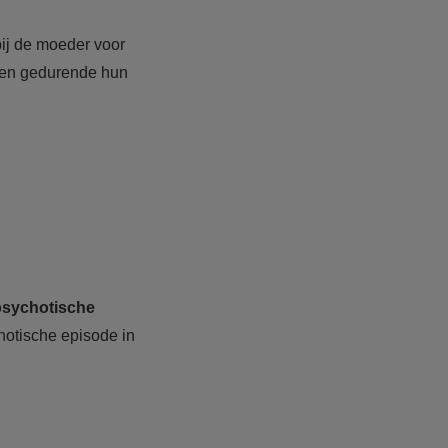
bij de moeder voor
aren gedurende hun
psychotische
hotische episode in