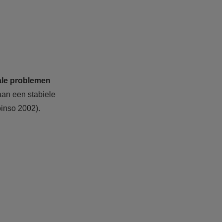
ale problemen
aan een stabiele
oinso 2002).