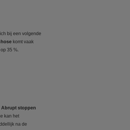
ich bij een volgende
chose
komt vaak
 op 35 %.
.
Abrupt stoppen
xe kan het
ddellijk na de