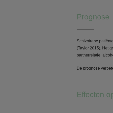
Prognose
Schizofrene patiënt
(Taylor 2015). Het g
partnerrelatie, alc
De prognose verbeter
Effecten o