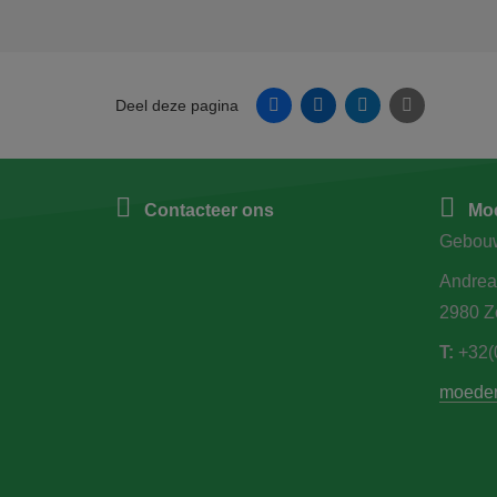
Facebook
Linkedin
Twitter
E-mail
Deel deze pagina
Contacteer ons
Moe
Gebou
Andrea
2980 Z
T:
+32(
moede