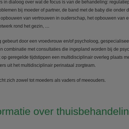
 in dialoog over wat de focus is van de behandeling: regulati
oblemen bij moeder of partner, de band met de baby die onder dr
e, opbouwen van vertrouwen in ouderschap, het opbouwen van e
etwerk rond het gezin, …
 gebeurt door een vroedvrouw en/of psycholoog, gespecialiseer
 combinatie met consultaties die ingepland worden bij de psychi
t op geregelde tijdstippen een multidisciplinair overleg plaats 
rs uit het multidisciplinair perinataal zorgteam.
cht zich zowel tot moeders als vaders of meeouders.
ormatie over thuisbehandeli