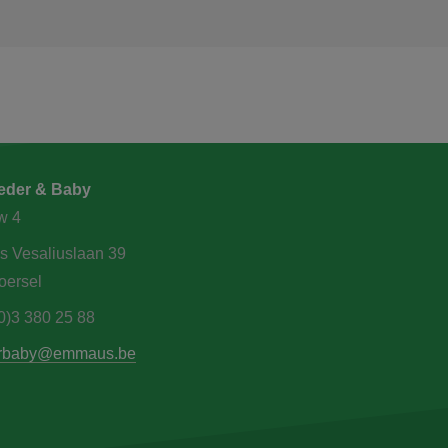
der & Baby
w 4
s Vesaliuslaan 39
oersel
0)3 380 25 88
rbaby@emmaus.be