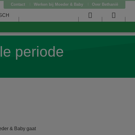
Contact
Werken bij Moeder & Baby
Over Bethanië
SCH
User
Searc
menu
menu
le periode
eder & Baby gaat