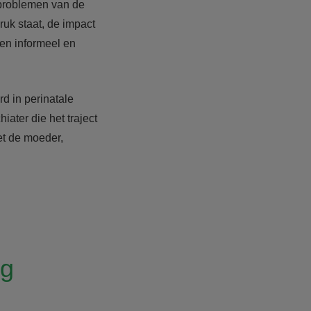
eproblemen van de
uk staat, de impact
en informeel en
d in perinatale
ater die het traject
met de moeder,
ng