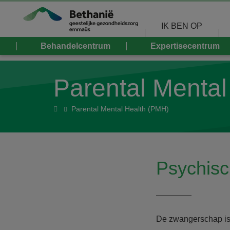
Overslaan en naar de inhoud gaan
IK BEN OP
Behandelcentrum
Expertisecentrum
Parental Menta
Home
Parental Mental Health (PMH)
Psychisc
De zwangerschap is 