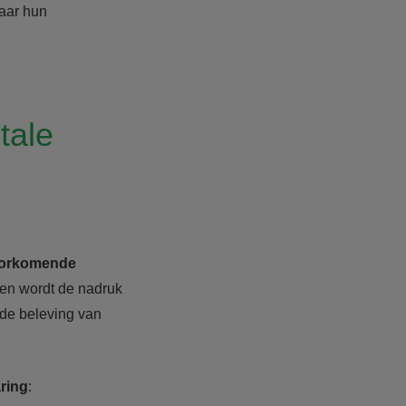
naar hun
tale
oorkomende
gen wordt de nadruk
de beleving van
ring
: