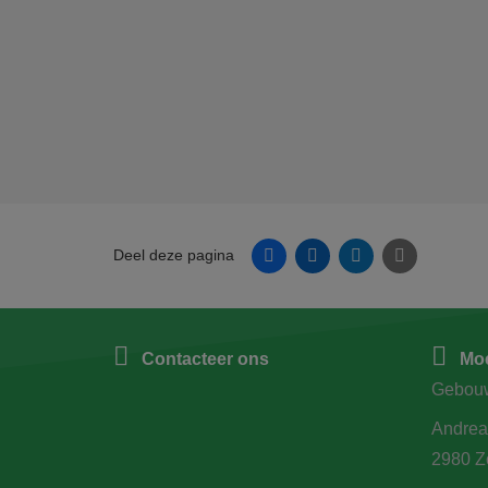
Facebook
Linkedin
Twitter
E-mail
Deel deze pagina
Contacteer ons
Moe
Gebou
Andrea
2980 Z