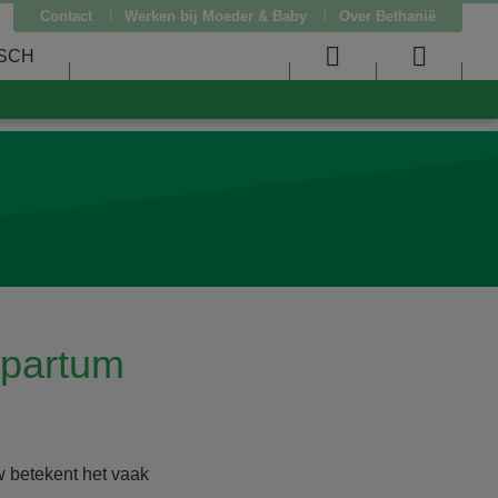
Contact
Werken bij Moeder & Baby
Over Bethanië
SCH
User
Searc
menu
menu
ipartum
 betekent het vaak