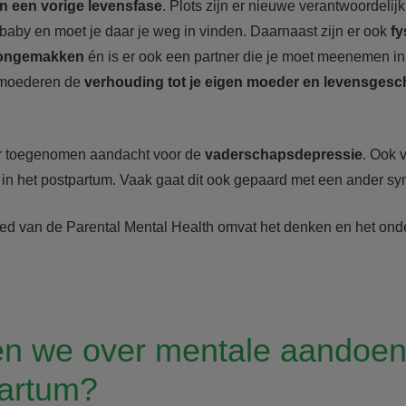
n een vorige levensfase
. Plots zijn er nieuwe verantwoordeli
baby en moet je daar je weg in vinden. Daarnaast zijn er ook
fy
 ongemakken
én is er ook een partner die je moet meenemen in d
t moederen de
verhouding tot je eigen moeder en levensgesc
 er toegenomen aandacht voor de
vaderschapsdepressie
. Ook 
 in het postpartum. Vaak gaat dit ook gepaard met een ander 
d van de Parental Mental Health omvat het denken en het onde
n we over mentale aandoen
partum?