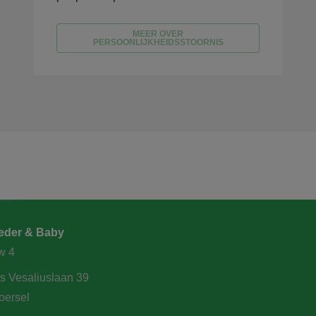
MEER OVER
PERSOONLIJKHEIDSSTOORNIS
der & Baby
w 4
s Vesaliuslaan 39
oersel