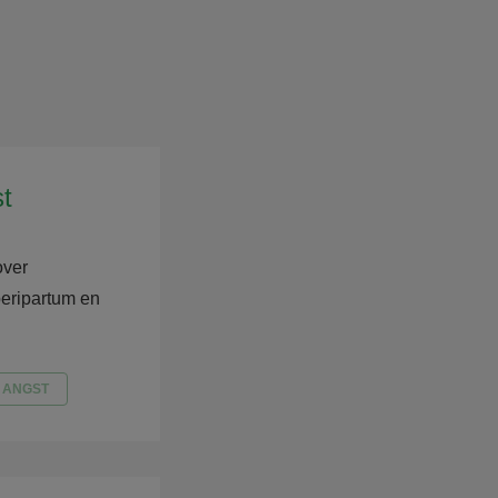
:
t
over
peripartum en
 ANGST