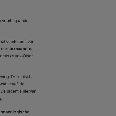
n voorbijgaande
n het voorkomen van
 eerste maand na
oornis (Munk-Olsen
ing. De klinische
wat betreft de
De urgentie hiervan
g.
armacologische