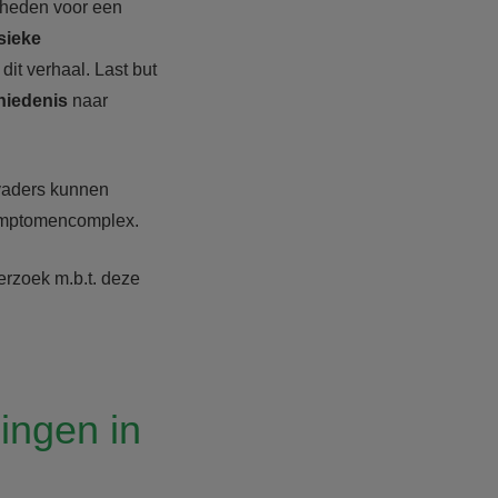
jkheden voor een
sieke
it verhaal. Last but
hiedenis
naar
vaders kunnen
symptomencomplex.
rzoek m.b.t. deze
ingen in